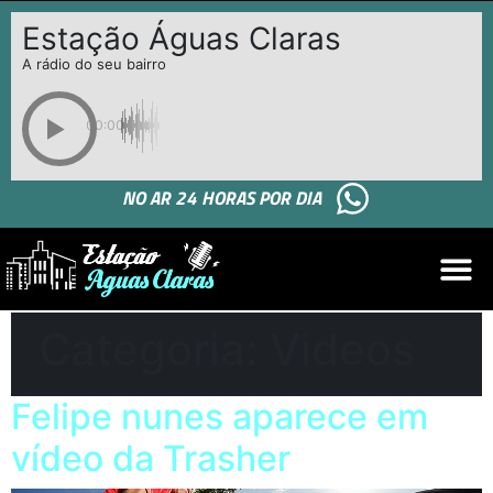
Estação Águas Claras
A rádio do seu bairro
00:00
NO AR 24 HORAS POR DIA
Categoria:
Videos
Felipe nunes aparece em
vídeo da Trasher