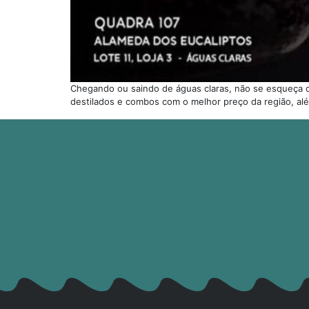
Chegando ou saindo de águas claras, não se esqueça de
destilados e combos com o melhor preço da região, alé