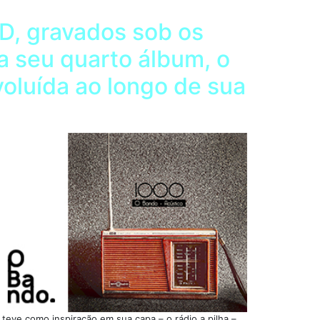
vD, gravados sob os
ça seu quarto álbum, o
oluída ao longo de sua
 teve como inspiração em sua capa – o rádio a pilha –