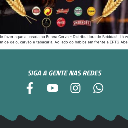
 fazer aquela parada na Bonna Cerva – Distribuidora de Bebidas!! Lá v
m de gelo, carvão e tabacaria. Ao lado do habibs em frente a EPTG.Abe
SIGA A GENTE NAS REDES