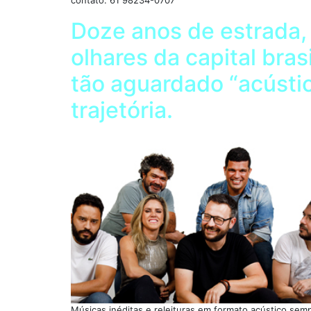
contato: 61 98234-0707
Doze anos de estrada, 
olhares da capital bra
tão aguardado “acústi
trajetória.
Músicas inéditas e releituras em formato acústico semp