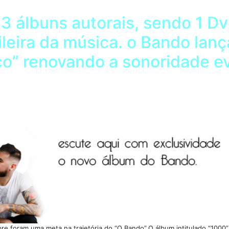
3 álbuns autorais, sendo 1 D
sileira da música. o Bando lan
co” renovando a sonoridade ev
re foram uma meta na trajetória do “O Bando”.O álbum intitulado “1000”