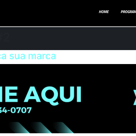
HOME
PROGRA
#2
ça sua marca