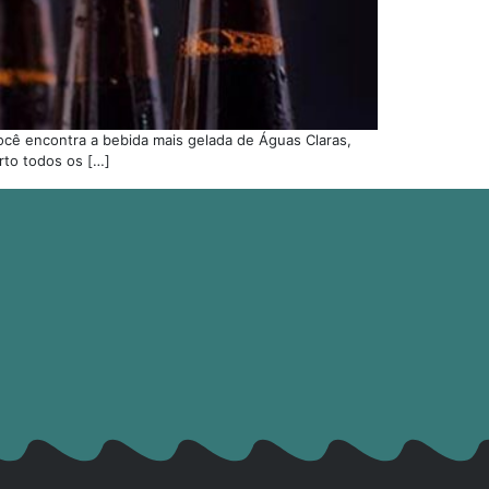
ocê encontra a bebida mais gelada de Águas Claras,
rto todos os […]