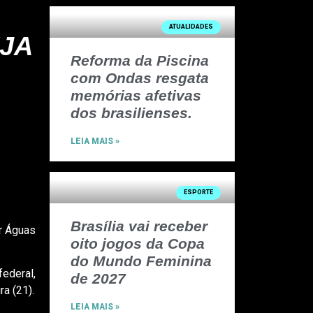
ATUALIDADES
JA
Reforma da Piscina
com Ondas resgata
memórias afetivas
dos brasilienses.
LEIA MAIS »
ESPORTE
Brasília vai receber
or Águas
oito jogos da Copa
do Mundo Feminina
federal,
de 2027
ra (21).
LEIA MAIS »