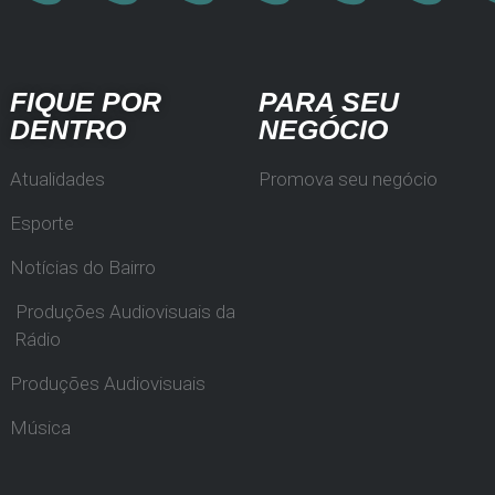
FIQUE POR
PARA SEU
DENTRO
NEGÓCIO
Atualidades
Promova seu negócio
Esporte
Notícias do Bairro
Produções Audiovisuais da
Rádio
Produções Audiovisuais
Música