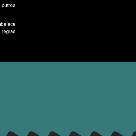
 outros
abelece
 regras