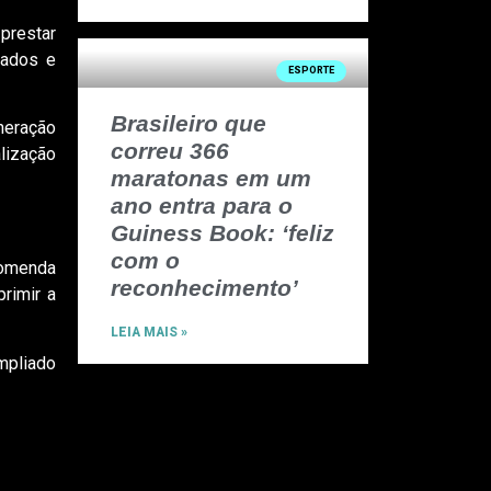
prestar
tados e
ESPORTE
Brasileiro que
neração
correu 366
lização
maratonas em um
ano entra para o
Guiness Book: ‘feliz
com o
comenda
reconhecimento’
rimir a
LEIA MAIS »
mpliado