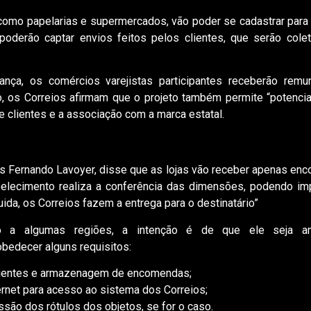
 como papelarias e supermercados, vão poder se cadastrar para 
poderão captar envios feitos pelos clientes, que serão cole
nça, os comércios varejistas participantes receberão remu
so, os Correios afirmam que o projeto também permite “potencia
e clientes e a associação com a marca estatal.
uís Fernando Lavoyer, disse que as lojas vão receber apenas en
belecimento realiza a conferência das dimensões, podendo imp
da, os Correios fazem a entrega para o destinatário”
ito a algumas regiões, a intenção é de que ele seja a
obedecer alguns requisitos:
clientes e armazenagem de encomendas;
ernet para acesso ao sistema dos Correios;
essão dos rótulos dos objetos, se for o caso.