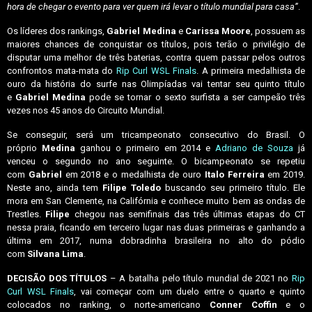
hora de chegar o evento para ver quem irá levar o título mundial para casa”
.
Os líderes dos rankings,
Gabriel Medina
e
Carissa Moore
, possuem as
maiores chances de conquistar os títulos, pois terão o privilégio de
disputar uma melhor de três baterias, contra quem passar pelos outros
confrontos mata-mata do
Rip Curl WSL Finals
. A primeira medalhista de
ouro da história do surfe nas Olimpíadas vai tentar seu quinto título
e
Gabriel Medina
pode se tornar o sexto surfista a ser campeão três
vezes nos 45 anos do Circuito Mundial.
Se conseguir, será um tricampeonato consecutivo do Brasil. O
próprio
Medina
ganhou o primeiro em 2014 e
Adriano de Souza
já
venceu o segundo no ano seguinte. O bicampeonato se repetiu
com
Gabriel
em 2018 e o medalhista de ouro
Italo Ferreira
em 2019.
Neste ano, ainda tem
Filipe Toledo
buscando seu primeiro título. Ele
mora em San Clemente, na Califórnia e conhece muito bem as ondas de
Trestles.
Filipe
chegou nas semifinais das três últimas etapas do CT
nessa praia, ficando em terceiro lugar nas duas primeiras e ganhando a
última em 2017, numa dobradinha brasileira no alto do pódio
com
Silvana Lima
.
DECISÃO DOS TÍTULOS
– A batalha pelo título mundial de 2021 no
Rip
Curl WSL Finals
, vai começar com um duelo entre o quarto e quinto
colocados no ranking, o norte-americano
Conner Coffin
e o