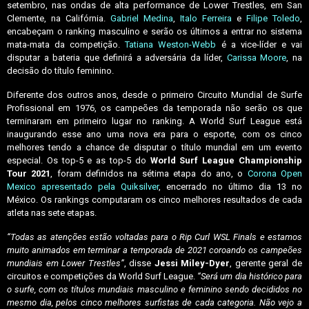
setembro, nas ondas de alta performance de Lower Trestles, em San
Clemente, na Califórnia.
Gabriel Medina
,
Italo Ferreira
e
Filipe Toledo
,
encabeçam o ranking masculino e serão os últimos a entrar no sistema
mata-mata da competição.
Tatiana Weston-Webb
é a vice-líder e vai
disputar a bateria que definirá a adversária da líder,
Carissa Moore
, na
decisão do título feminino.
Diferente dos outros anos, desde o primeiro Circuito Mundial de Surfe
Profissional em 1976, os campeões da temporada não serão os que
terminaram em primeiro lugar no ranking. A World Surf League está
inaugurando esse ano uma nova era para o esporte, com os cinco
melhores tendo a chance de disputar o título mundial em um evento
especial. Os top-5 e as top-5 do
World Surf League Championship
Tour 2021
, foram definidos na sétima etapa do ano, o
Corona Open
Mexico apresentado pela Quiksilver
, encerrado no último dia 13 no
México. Os rankings computaram os cinco melhores resultados de cada
atleta nas sete etapas.
“Todas as atenções estão voltadas para o Rip Curl WSL Finals e estamos
muito animados em terminar a temporada de 2021 coroando os campeões
mundiais em Lower Trestles”
, disse
Jessi Miley-Dyer
, gerente geral de
circuitos e competições da World Surf League.
“Será um dia histórico para
o surfe, com os títulos mundiais masculino e feminino sendo decididos no
mesmo dia, pelos cinco melhores surfistas de cada categoria. Não vejo a