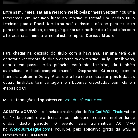
Entre as mulheres,
Tatiana Weston-Webb
pela primeira vez terminou uma
temporada em segundo lugar no ranking e tentará um inédito título
feminino para o Brasil. A batalha será duríssima, não só para ela, mas
para qualquer surfista, conseguir ganhar uma melhor de três baterias com
a tetracampeã mundial e medalhista olímpica,
Carissa Moore
.
Para chegar na decisão do título com a havaiana,
Tatiana
terá que
derrotar a vencedora do duelo da terceira do ranking,
Sally Fitzgibbons
,
com quem passar pelo primeiro confronto feminino, da também
australiana e heptacampeã mundial,
Stephanie Gilmore
, com a
francesa
Johanne Defay
. A brasileira terá que se superar, pois todas as
quatro finalistas têm vantagem em baterias disputadas com ela em
etapas do CT.
Mais informações disponíveis em
WorldSurfLeague.com
.
ASSISTA AO VIVO
– A janela de realização do
Rip Curl WSL Finals
vai de
9 a 17 de setembro e a decisão dos títulos acontecerá no melhor dia de
ondas deste período. O evento será transmitido AO VIVO
no
WorldSurfLeague.com
e YouTube, pelo aplicativo grátis da WSL e
também pela ESPN Brasil.