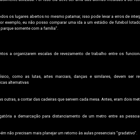
todos os lugares abertos no mesmo patamar, isso pode levar a erros de inter
r exemplo, eu não posso comparar uma ida a um estádio de futebol lotad
o parque somente com a família”.
tos a organizarem escalas de revezamento de trabalho entre os funcioná
ico, como as lutas, artes marciais, danças e similares, devem ser rea
cas alternativas
s outras, a contar das cadeiras que servem cada mesa. Antes, eram dois met
brigatória a demarcação para distanciamento de um metro entre as pesso
.
ém não precisam mais planejar um retorno às aulas presenciais “gradativo”.