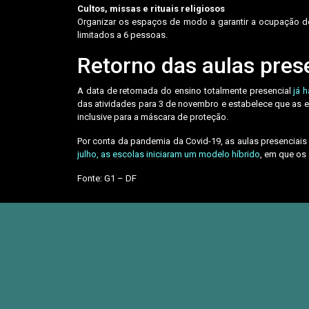
Cultos, missas e rituais religiosos
Organizar os espaços de modo a garantir a ocupação do
limitados a 6 pessoas.
Retorno das aulas prese
A data de retomada do ensino totalmente presencial
já h
das atividades para 3 de novembro e estabelece que as e
inclusive para a máscara de proteção.
Por conta da pandemia da Covid-19, as aulas presenciai
julho, as escolas iniciaram um modelo híbrido
, em que os
Fonte: G1 – DF