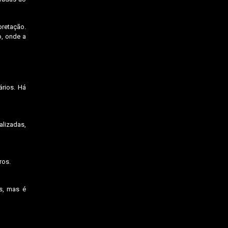
pretação.
o, onde a
rios. Há
lizadas,
ros.
as, mas é