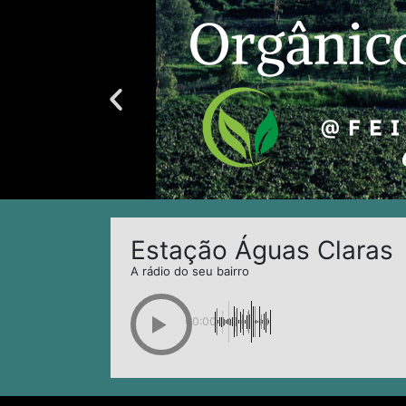
Estação Águas Claras
A rádio do seu bairro
00:00