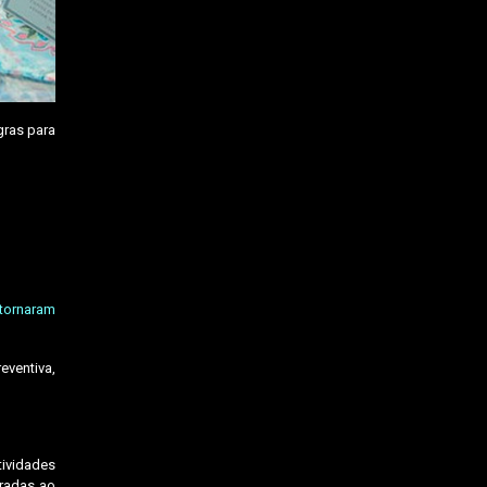
gras para
tornaram
eventiva,
ividades
iradas ao