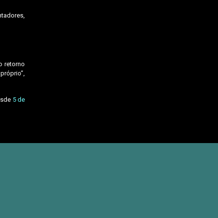
ntadores,
o retorno
próprio”,
Desde
5 de