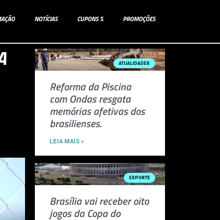
MAÇÃO
NOTÍCIAS
CUPONS %
PROMOÇÕES
A
ATUALIDADES
Reforma da Piscina
com Ondas resgata
memórias afetivas dos
brasilienses.
LEIA MAIS »
ESPORTE
Brasília vai receber oito
jogos da Copa do