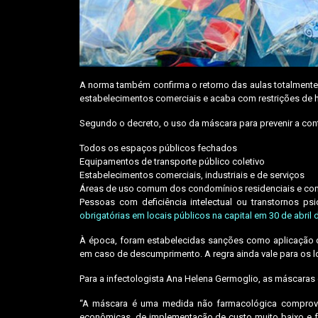
A norma também confirma o retorno das aulas totalmente p
estabelecimentos comerciais e acaba com restrições de 
Segundo o decreto, o uso da máscara para prevenir a co
Todos os espaços públicos fechados
Equipamentos de transporte público coletivo
Estabelecimentos comerciais, industriais e de serviços
Áreas de uso comum dos condomínios residenciais e com
Pessoas com deficiência intelectual ou transtornos 
obrigatórias em locais públicos na capital em 30 de abri
À época, foram estabelecidas sanções como aplicação de 
em caso de descumprimento. A regra ainda vale para os l
Para a infectologista Ana Helena Germoglio, as máscaras
“A máscara é uma medida não farmacológica comprovada
econômicas, de implementação de custo muito baixo e fac