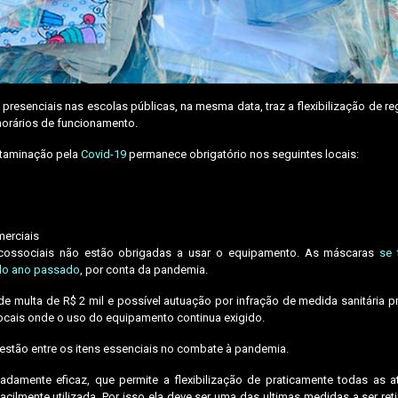
resenciais nas escolas públicas, na mesma data, traz a flexibilização de re
horários de funcionamento.
ntaminação pela
Covid-19
permanece obrigatório nos seguintes locais:
erciais
psicossociais não estão obrigadas a usar o equipamento. As máscaras
se 
l do ano passado
, por conta da pandemia.
multa de R$ 2 mil e possível autuação por infração de medida sanitária pr
ocais onde o uso do equipamento continua exigido.
 estão entre os itens essenciais no combate à pandemia.
mente eficaz, que permite a flexibilização de praticamente todas as at
ilmente utilizada. Por isso ela deve ser uma das ultimas medidas a ser ret